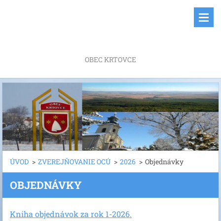
OBEC KRTOVCE
ÚVOD
>
ZVEREJŇOVANIE OCÚ
>
2026
>
Objednávky
OBJEDNÁVKY
Kniha objednávok za rok 1-2026.