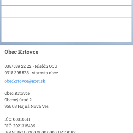
Obec Krtovce
038/539 22 22 - telefón OCÚ
0918 395 528 - starosta obce
obeckrto
vce@azet
.sk
Obec Krtovce
Obecný úrad 2
956 03 Hajná Nová Ves
IČO: 00310611
DIČ: 2021315439
IBAN: SK11 0200 0000 0000 1142 8192