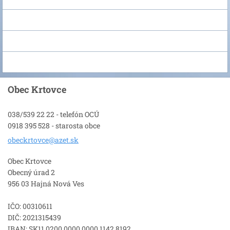
Obec Krtovce
038/539 22 22 - telefón OCÚ
0918 395 528 - starosta obce
obeckrto
vce@azet
.sk
Obec Krtovce
Obecný úrad 2
956 03 Hajná Nová Ves
IČO: 00310611
DIČ: 2021315439
IBAN: SK11 0200 0000 0000 1142 8192