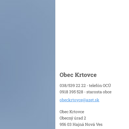
Obec Krtovce
038/539 22 22 - telefón OCÚ
0918 395 528 - starosta obce
obeckrto
vce@azet
.sk
Obec Krtovce
Obecný úrad 2
956 03 Hajná Nová Ves