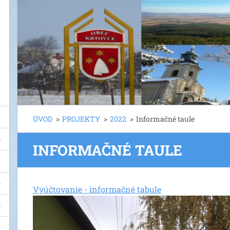
ÚVOD
>
PROJEKTY
>
2022
>
Informačné taule
INFORMAČNÉ TAULE
Vyúčtovanie - informačné tabule