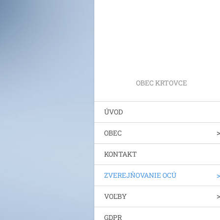
OBEC KRTOVCE
ÚVOD
OBEC
KONTAKT
ZVEREJŇOVANIE OCÚ
VOĽBY
GDPR