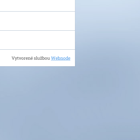
Vytvorené službou
Webnode