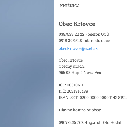
KNIŽNICA
Obec Krtovce
038/539 22 22 - telefón OCÚ
0918 395 528 - starosta obce
obeckrto
vce@azet
.sk
Obec Krtovce
Obecný úrad 2
956 03 Hajná Nová Ves
IČO: 00310611
DIČ: 2021315439
IBAN: SK11 0200 0000 0000 1142 8192
Hlavný kontrolór obce:
0907/256 762 -Ing.arch. Oto Hodál