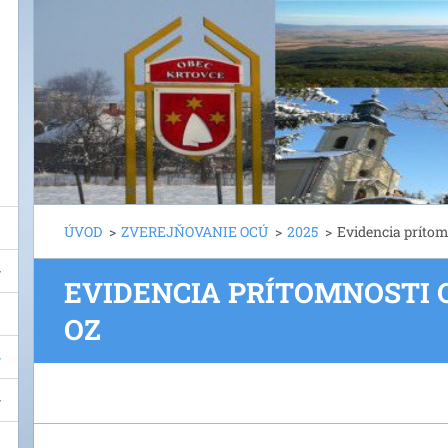
ÚVOD
>
ZVEREJŇOVANIE OCÚ
>
2025
>
Evidencia prítom
EVIDENCIA PRÍTOMNOSTI
OZ