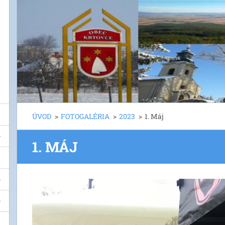
ÚVOD
>
FOTOGALÉRIA
>
2023
>
1. Máj
1. MÁJ