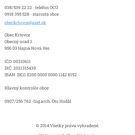
038/539 22 22 - telefón OCÚ
0918 395 528 - starosta obce
obeckrto
vce@azet
.sk
Obec Krtovce
Obecný úrad 2
956 03 Hajná Nová Ves
IČO: 00310611
DIČ: 2021315439
IBAN: SK11 0200 0000 0000 1142 8192
Hlavný kontrolór obce:
0907/256 762 -Ing.arch. Oto Hodál
© 2014 Všetky práva vyhradené.