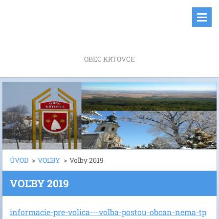
OBEC KRTOVCE
ÚVOD
>
VOĽBY
>
Voľby 2019
VOĽBY 2019
informacie-pre-volica---volba-postou-obcan-nema-tp