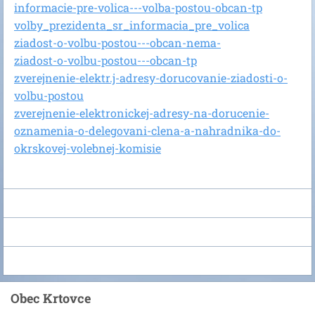
informacie-pre-volica---volba-postou-obcan-tp
volby_prezidenta_sr_informacia_pre_volica
ziadost-o-volbu-postou---obcan-nema-
ziadost-o-volbu-postou---obcan-tp
zverejnenie-elektr.j-adresy-dorucovanie-ziadosti-o-
volbu-postou
zverejnenie-elektronickej-adresy-na-dorucenie-
oznamenia-o-delegovani-clena-a-nahradnika-do-
okrskovej-volebnej-komisie
Obec Krtovce