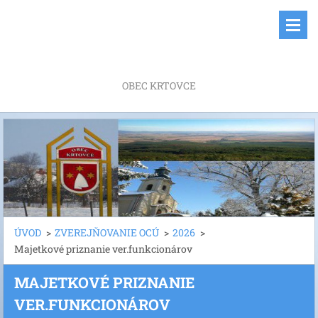
OBEC KRTOVCE
ÚVOD
>
ZVEREJŇOVANIE OCÚ
>
2026
>
Majetkové priznanie ver.funkcionárov
MAJETKOVÉ PRIZNANIE
VER.FUNKCIONÁROV