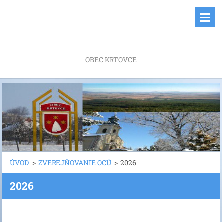
OBEC KRTOVCE
ÚVOD
>
ZVEREJŇOVANIE OCÚ
>
2026
2026