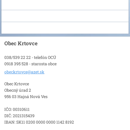
Obec Krtovce
038/539 22 22 - telefón OCÚ
0918 395 528 - starosta obce
obeckrto
vce@azet
.sk
Obec Krtovce
Obecný úrad 2
956 03 Hajná Nová Ves
IČO: 00310611
DIČ: 2021315439
IBAN: SK11 0200 0000 0000 1142 8192