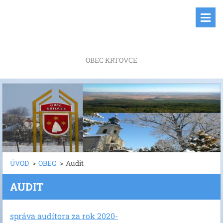
OBEC KRTOVCE
ÚVOD
>
OBEC
>
Audit
AUDIT
správa audítora za rok 2020-