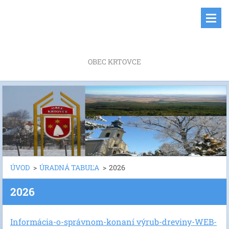
OBEC KRTOVCE
ÚVOD
>
ÚRADNÁ TABUĽA
>
2026
2026
Informácia-o-správnom-konaní výrub-dreviny-WEB-