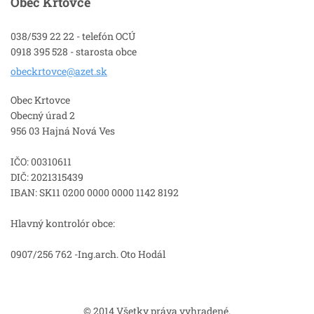
Obec Krtovce
038/539 22 22 - telefón OCÚ
0918 395 528 - starosta obce
obeckrto
vce@azet
.sk
Obec Krtovce
Obecný úrad 2
956 03 Hajná Nová Ves
IČO: 00310611
DIČ: 2021315439
IBAN: SK11 0200 0000 0000 1142 8192
Hlavný kontrolór obce:
0907/256 762 -Ing.arch. Oto Hodál
© 2014 Všetky práva vyhradené.