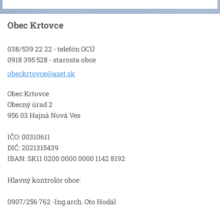
Obec Krtovce
038/539 22 22 - telefón OCÚ
0918 395 528 - starosta obce
obeckrto
vce@azet
.sk
Obec Krtovce
Obecný úrad 2
956 03 Hajná Nová Ves
IČO: 00310611
DIČ: 2021315439
IBAN: SK11 0200 0000 0000 1142 8192
Hlavný kontrolór obce:
0907/256 762 -Ing.arch. Oto Hodál