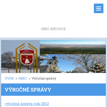
OBEC KRTOVCE
ÚVOD
>
OBEC
>
Výročné správy
VÝROČNÉ SPRÁVY
výročná správa rok 2012