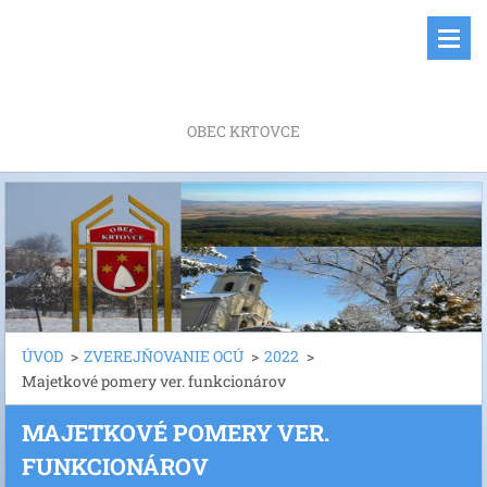
OBEC KRTOVCE
ÚVOD
>
ZVEREJŇOVANIE OCÚ
>
2022
>
Majetkové pomery ver. funkcionárov
MAJETKOVÉ POMERY VER.
FUNKCIONÁROV