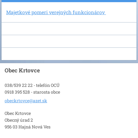
Majetkové pomeri verejných funkcionárov
Obec Krtovce
038/539 22 22 - telefón OCÚ
0918 395 528 - starosta obce
obeckrto
vce@azet
.sk
Obec Krtovce
Obecný úrad 2
956 03 Hajná Nová Ves