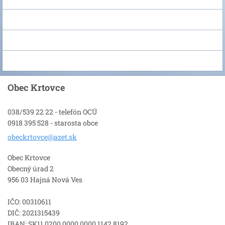
Obec Krtovce
038/539 22 22 - telefón OCÚ
0918 395 528 - starosta obce
obeckrto
vce@azet
.sk
Obec Krtovce
Obecný úrad 2
956 03 Hajná Nová Ves
IČO: 00310611
DIČ: 2021315439
IBAN: SK11 0200 0000 0000 1142 8192