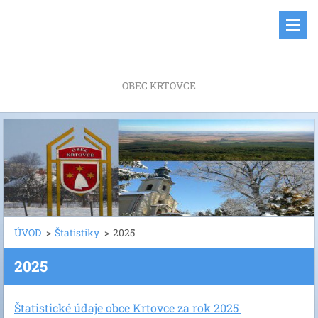
OBEC KRTOVCE
ÚVOD
>
Štatistiky
>
2025
2025
Štatistické údaje obce Krtovce za rok 2025