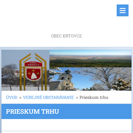
OBEC KRTOVCE
ÚVOD
>
VEREJNÉ OBSTARÁVANIE
>
Prieskum trhu
PRIESKUM TRHU