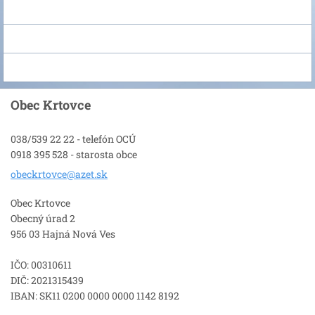
Obec Krtovce
038/539 22 22 - telefón OCÚ
0918 395 528 - starosta obce
obeckrto
vce@azet
.sk
Obec Krtovce
Obecný úrad 2
956 03 Hajná Nová Ves
IČO: 00310611
DIČ: 2021315439
IBAN: SK11 0200 0000 0000 1142 8192