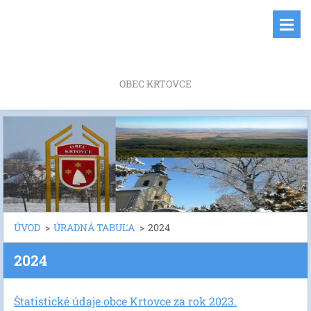
OBEC KRTOVCE
ÚVOD
>
ÚRADNÁ TABUĽA
>
2024
2024
Štatistické údaje obce Krtovce za rok 2023.