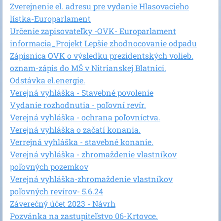
Zverejnenie el. adresu pre vydanie Hlasovacieho
lístka-Europarlament
Určenie zapisovateľky -OVK- Europarlament
informacia_Projekt Lepšie zhodnocovanie odpadu
Zápisnica OVK o výsledku prezidentských volieb.
oznam-zápis do MŠ v Nitrianskej Blatnici.
Odstávka el.energie.
Verejná vyhláška - Stavebné povolenie
Vydanie rozhodnutia - poľovní revír.
Verejná vyhláška - ochrana poľovníctva.
Verejná vyhláška o začatí konania.
Verrejná vyhláška - stavebné konanie.
Verejná vyhláška - zhromaždenie vlastníkov
poľovných pozemkov
Verejná vyhláška-zhromaždenie vlastníkov
poľovných revírov- 5.6.24
Záverečný účet 2023 - Návrh
Pozvánka na zastupiteľstvo 06-Krtovce.