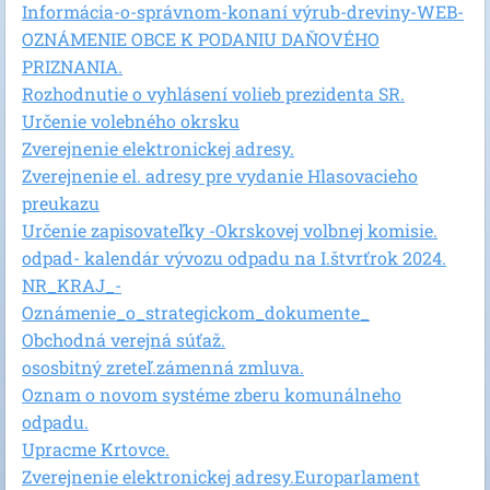
Informácia-o-správnom-konaní výrub-dreviny-WEB-
OZNÁMENIE OBCE K PODANIU DAŇOVÉHO
PRIZNANIA.
Rozhodnutie o vyhlásení volieb prezidenta SR.
Určenie volebného okrsku
Zverejnenie elektronickej adresy.
Zverejnenie el. adresy pre vydanie Hlasovacieho
preukazu
Určenie zapisovateľky -Okrskovej volbnej komisie.
odpad- kalendár vývozu odpadu na I.štvrťrok 2024.
NR_KRAJ_-
Oznámenie_o_strategickom_dokumente_
Obchodná verejná súťaž.
ososbitný zreteľ.zámenná zmluva.
Oznam o novom systéme zberu komunálneho
odpadu.
Upracme Krtovce.
Zverejnenie elektronickej adresy.Europarlament