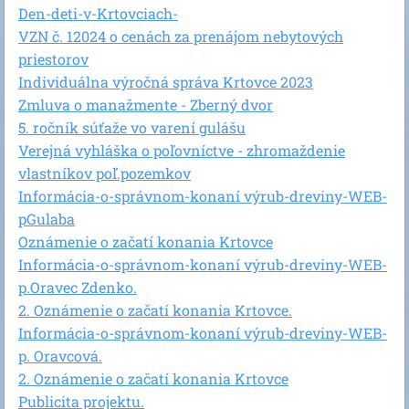
Den-deti-v-Krtovciach-
VZN č. 12024 o cenách za prenájom nebytových
priestorov
Individuálna výročná správa Krtovce 2023
Zmluva o manažmente - Zberný dvor
5. ročník súťaže vo varení gulášu
Verejná vyhláška o poľovníctve - zhromaždenie
vlastníkov poľ.pozemkov
Informácia-o-správnom-konaní výrub-dreviny-WEB-
pGulaba
Oznámenie o začatí konania Krtovce
Informácia-o-správnom-konaní výrub-dreviny-WEB-
p.Oravec Zdenko.
2. Oznámenie o začatí konania Krtovce.
Informácia-o-správnom-konaní výrub-dreviny-WEB-
p. Oravcová.
2. Oznámenie o začatí konania Krtovce
Publicita projektu.