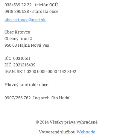
038/539 22 22 - telefón OCÚ
0918 395 528 - starosta obce
obeckrto
vce@azet
.sk
Obec Krtovce
Obecný úrad 2
956 03 Hajná Nová Ves
IČO: 00310611
DIČ: 2021315439
IBAN: SK11 0200 0000 0000 1142 8192
Hlavný kontrolór obce:
0907/256 762 -Ing.arch. Oto Hodál
© 2014 Všetky práva vyhradené.
Vytvorené službou
Webnode