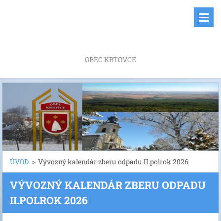
OBEC KRTOVCE
ÚVOD
>
Vývozný kalendár zberu odpadu II.polrok 2026
VÝVOZNÝ KALENDÁR ZBERU ODPADU
II.POLROK 2026