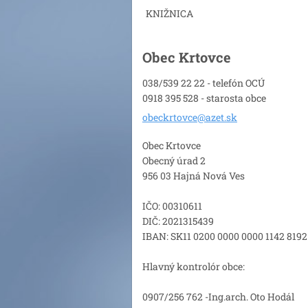
KNIŽNICA
Obec Krtovce
038/539 22 22 - telefón OCÚ
0918 395 528 - starosta obce
obeckrto
vce@azet
.sk
Obec Krtovce
Obecný úrad 2
956 03 Hajná Nová Ves
IČO: 00310611
DIČ: 2021315439
IBAN: SK11 0200 0000 0000 1142 8192
Hlavný kontrolór obce:
0907/256 762 -Ing.arch. Oto Hodál