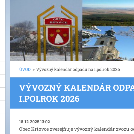
ÚVOD
>
Vývozný kalendár odpadu na I.polrok 2026
VÝVOZNÝ KALENDÁR ODP
I.POLROK 2026
18.12.2025 13:02
Obec Krtovce zverejňuje vývozný kalendár zvozu o