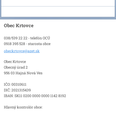
Obec Krtovce
038/539 22 22 - telefón OCÚ
0918 395 528 - starosta obce
obeckrto
vce@azet
.sk
Obec Krtovce
Obecný úrad 2
956 03 Hajná Nová Ves
IČO: 00310611
DIČ: 2021315439
IBAN: SK11 0200 0000 0000 1142 8192
Hlavný kontrolór obce: