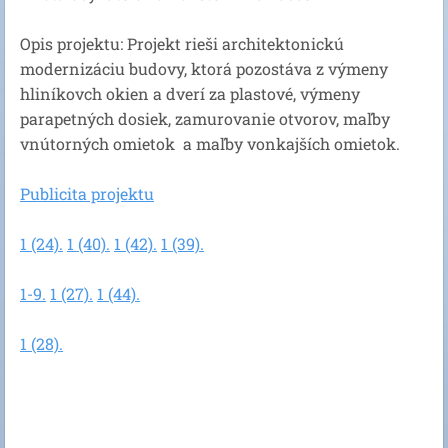
Opis projektu: Projekt rieši architektonickú
modernizáciu budovy, ktorá pozostáva z výmeny
hliníkovch okien a dverí za plastové, výmeny
parapetných dosiek, zamurovanie otvorov, maľby
vnútorných omietok a maľby vonkajších omietok.
Publicita projektu
1 (24).
1 (40).
1 (42).
1 (39).
1-9.
1 (27).
1 (44).
1 (28).