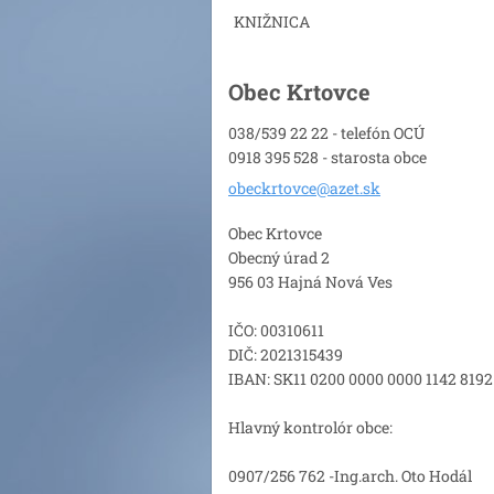
KNIŽNICA
Obec Krtovce
038/539 22 22 - telefón OCÚ
0918 395 528 - starosta obce
obeckrto
vce@azet
.sk
Obec Krtovce
Obecný úrad 2
956 03 Hajná Nová Ves
IČO: 00310611
DIČ: 2021315439
IBAN: SK11 0200 0000 0000 1142 8192
Hlavný kontrolór obce:
0907/256 762 -Ing.arch. Oto Hodál