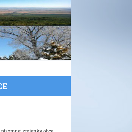
CE
j písomnej zmienky obce