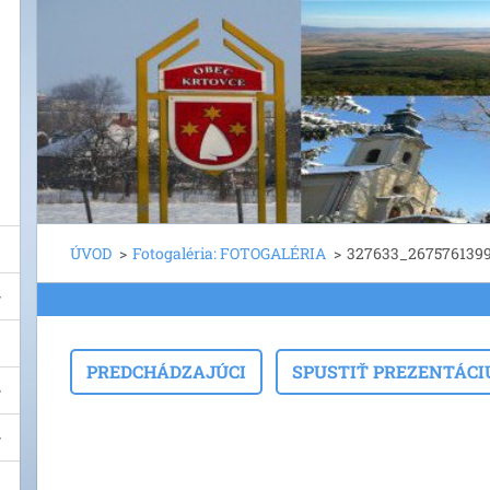
ÚVOD
>
Fotogaléria: FOTOGALÉRIA
>
327633_2675761399
PREDCHÁDZAJÚCI
SPUSTIŤ PREZENTÁCI