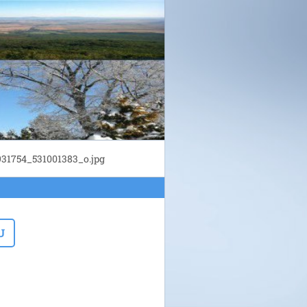
31754_531001383_o.jpg
U