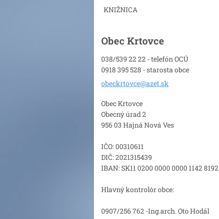
KNIŽNICA
Obec Krtovce
038/539 22 22 - telefón OCÚ
0918 395 528 - starosta obce
obeckrto
vce@azet
.sk
Obec Krtovce
Obecný úrad 2
956 03 Hajná Nová Ves
IČO: 00310611
DIČ: 2021315439
IBAN: SK11 0200 0000 0000 1142 8192
Hlavný kontrolór obce:
0907/256 762 -Ing.arch. Oto Hodál